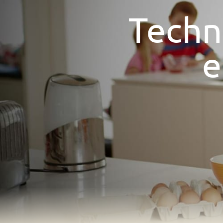
Techn
e