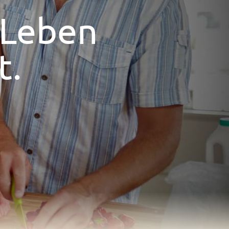
 Leben
t.